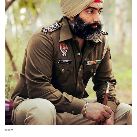
rediff