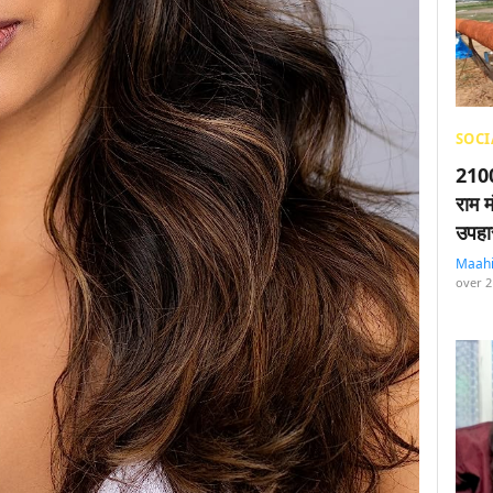
SOCI
2100
राम म
उपहा
Maah
over 2