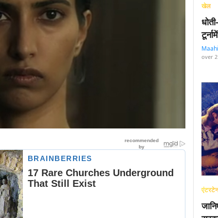
खेल
धोती
टूर्न
Maah
over 2
एंटरटेन
जानि