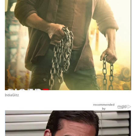
IndiaGlitz