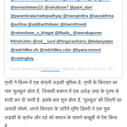
@avinashtiwary15 @rahulbose7 @paoli_dam
@parambratachattopadhyay @manojmittra @saurabhma
@an5hai @siddharthdiwan @itsamittrivedi
@rameshwar_s_bhagat @lifaafa_ @veerakapuree
#AnishJohn @rod__sunil @hingoraniharry @keitanyadav
@redchillies.vfx @redchillies.color @kyana.emmot
@castingbay
A post shared by
Tripti Dimri
(@tripti_dimri) on
Jun 21, 2020 at 1:40am PDT
तृप्ती ने फ़िल्म में एक बंगाली लड़की भूमिका है. तृप्ती के किरदार का
नाम ‘बुलबुल’ होता है, जिसकी बचपन में एक अधेड़ उम्र के पुरुष से
शादी कर दी जाती है. इसके बाद शुरु होता है, ‘बुलबुल’ की ज़िंदगी का
असली संघर्ष. अपने किरदार के ज़रिये तृप्ति डिमरी ने एक युवा
लड़की के क्रोध और दर्द को समाज के सामने बाख़ूबी से पेश किया
है.