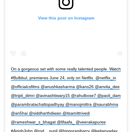
View this post on Instagram
On a gorgeous set with some really talented people. Watch
#Bulbbul, premieres June 24, only on Netflix. @netflix_in
@officialcsfilms @anushkasharma @kans26 @anvita_dee
@tripti_dimri @avinashtiwary15 @rahulbose7 @paoli_dam
@parambratachattopadhyay @manojmittra @saurabhma
@an5hai @siddharthdiwan @itsamittrivedi
@rameshwar_s_bhagat @lifaafa_ @veerakapuree
#AnishJohn @rod__sunil @hingoraniharry @keitanyadav