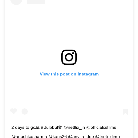
View this post on Instagram
2 days to go🙏 #Bulbbul🌸 @netflix_in @officialcsfilms
@anushkasharma @kans26 @anvita_dee @tripti_dimri