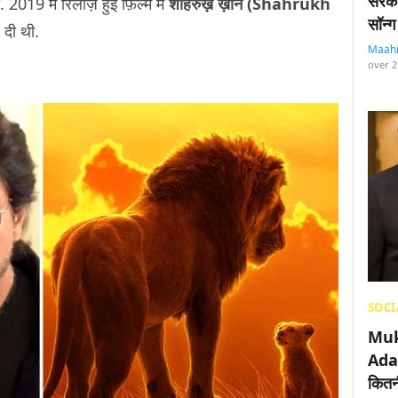
सरका
 2019 में रिलीज़ हुई फ़िल्म में
शाहरुख़ ख़ान (Shahrukh
सॉन्ग
 दी थी.
Maah
over 2
SOCI
Muk
Adan
कितनी