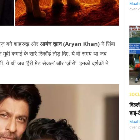
Maah
over 2
आवाज़ बने शाहरुख़ और
आर्यन ख़ान (Aryan Khan)
ने सिंबा
मूवी कमाई के सारे रिकॉर्ड तोड़ दिए. ये वो समय था जब
थीं. ये थीं जब ‘हैरी मेट सेजल’ और ‘ज़ीरो’. इनको दर्शकों ने
SOCI
दिल्
हाई-
Maah
over 2