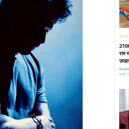
SOCI
2100
राम म
उपहा
Maah
over 2