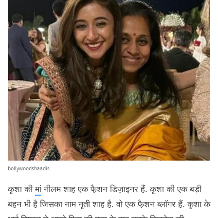
bollywoodshaadis
कृशा की
मां
नीलम शाह एक फै़शन डिज़ाइनर हैं. कृशा की एक बड़ी
बहन भी है जिसका नाम नृती शाह है. वो एक फै़शन ब्लॉगर हैं. कृशा के