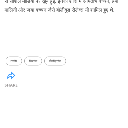
से सोशल मीडिया पर ख़ूब हुई. इनकी शादी में अमिताभ बच्चन, हेमा
मालिनी और जया बच्चन जैसे बॉलीवुड सेलेब्स भी शामिल हुए थे.
तस्वीरें
बिजनेस
सेलेब्रिटीज
SHARE