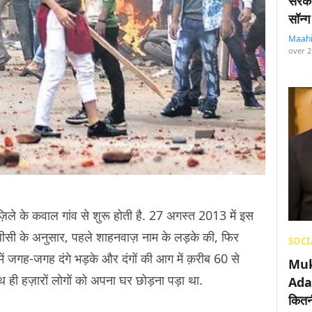
सरका
सॉन्ग
Maah
over 2
िले के कवाल गांव से शुरू होती है. 27 अगस्त 2013 में इस
बीबीसी के अनुसार, पहले शाहनवाज़ नाम के लड़के की, फिर
SOCI
ं जगह-जगह दंगे भड़के और दंगों की आग में क़रीब 60 से
Muk
थ ही हज़ारों लोगों को अपना घर छोड़ना पड़ा था.
Adan
कितनी