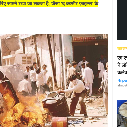
ज़रिए सामने रखा जा सकता है, जैसा ‘द कश्मीर फ़ाइल्स’ के
लाइफ़स
एम एस
ने लॉ
कलेक
Nripe
almost