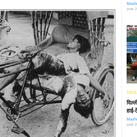
Maah
over 2
SOCI
दिल्
हाई-
Maah
over 2