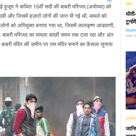
खेल
े़ हुजूम ने कथित 16वीं सदी की बाबरी मस्जिद (अयोध्या) को
धोती
ड़की और जिसमें हज़ारों लोगों की जान भी गई थी. मामले को
टूर्न
ों को अभियुक्त बनाया गया था, जिसमें लालकृष्ण आडवाणी,
Maah
थे. बाबरी मस्जिद का मामला काफ़ी समय तक टला रहा और अंत
over 2
ाबरी मंदिर की ज़मीन पर राम मंदिर बनाने का फ़ैसला सुनाया
ै.
एंटरटेन
जानि