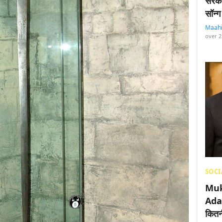
सरका
सॉन्ग
Maah
over 2
SOCI
Muk
Adan
कितनी