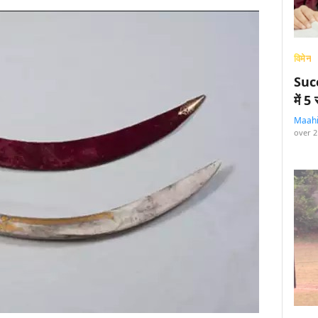
विमेन
Succ
में 
Maah
over 2