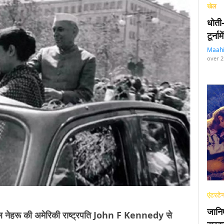
खेल
धोती
टूर्न
Maah
over 2
एंटरटेन
जानि
ल नेहरू की अमेरिकी राष्ट्रपति John F Kennedy से