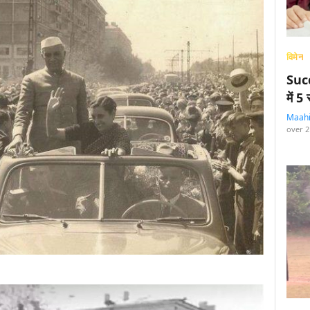
विमेन
Succ
में 
Maah
over 2