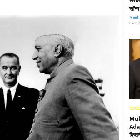
सरका
सॉन्ग
Maah
over 2
SOCI
Muk
Adan
कितनी