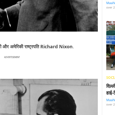
Maah
over 2
ांधी और अमेरिकी राष्ट्रपति Richard Nixon
.
ADVERTISEMENT
SOCI
दिल्
हाई-
Maah
over 2