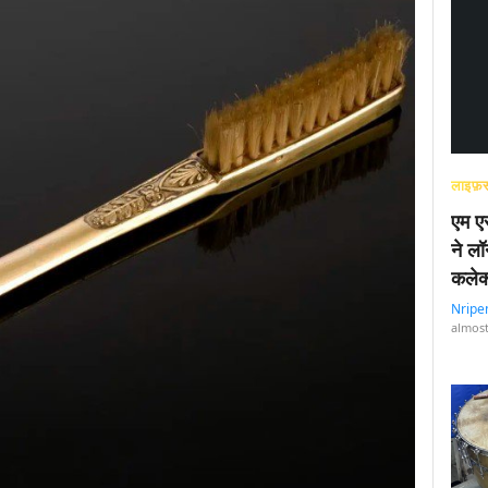
लाइफ़स
एम एस
ने लॉ
कलेक
Nripe
almost