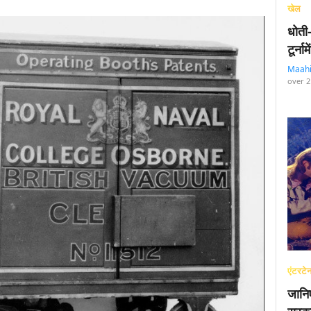
खेल
धोती
टूर्न
Maah
over 2
एंटरटेन
जानि