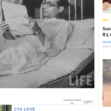
विमेन
Succ
में 
Maah
over 2