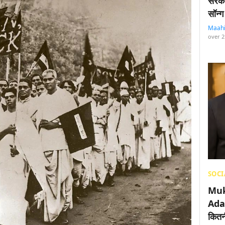
सरका
सॉन्ग
Maah
over 2
SOCI
Muk
Adan
कितनी