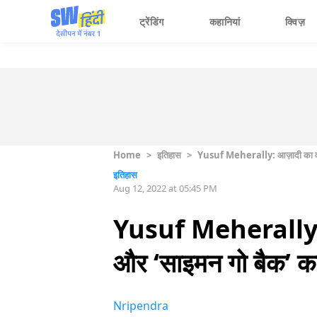
ट्रेंडिंग
कहानियां
क्विज़
Home
>
इतिहास
>
Yusuf Meherally: आज़ादी का वो गु
इतिहास
Aug 12, 2022 at 05:45 PM
Yusuf Meherally: आज
और ‘साइमन गो बैक’ का
Nripendra