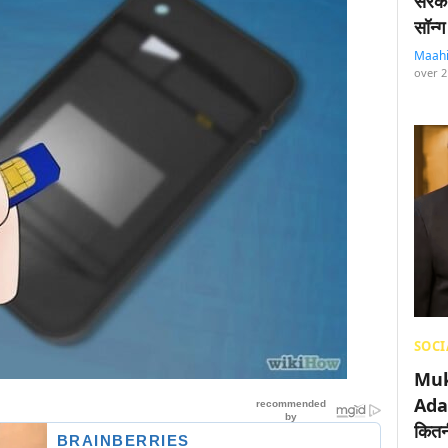
सरका
सॉन्ग
Maah
over 2
SOCI
Muk
Adan
कितनी