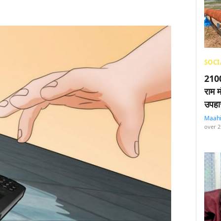
SOCI
2100
राम म
उपहा
Maah
over 2