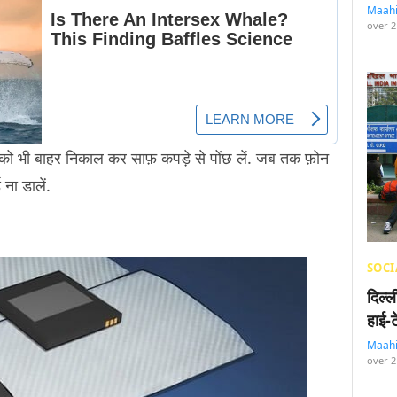
Maah
over 2
ड को भी बाहर निकाल कर साफ़ कपड़े से पोंछ लें. जब तक फ़ोन
ना डालें.
SOCI
दिल्
हाई-
Maah
over 2