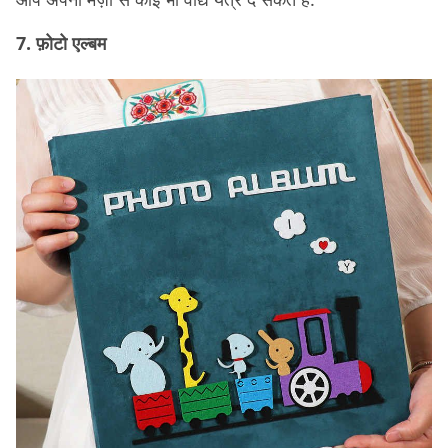
7. फ़ोटो एल्बम