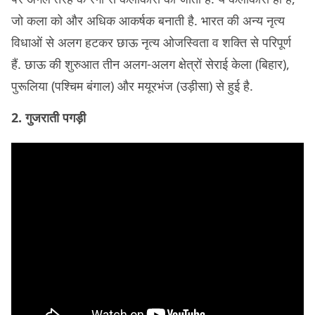
जो कला को और अधिक आकर्षक बनाती है. भारत की अन्‍य नृत्‍य
विधाओं से अलग हटकर छाऊ नृत्‍य ओजस्विता व शक्ति से परिपूर्ण
हैं. छाऊ की शुरुआत तीन अलग-अलग क्षेत्रों सेराई केला (बिहार),
पुरूलिया (पश्चिम बंगाल) और मयूरभंज (उड़ीसा) से हुई है.
2. गुजराती पगड़ी