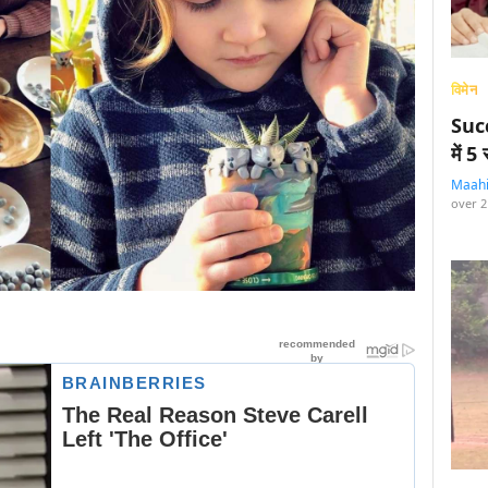
विमेन
Succ
में 
Maah
over 2