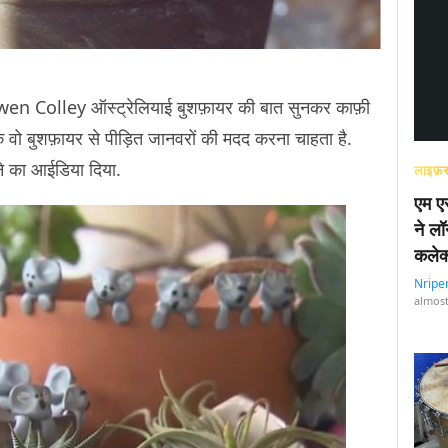
 Owen Colley ऑस्ट्रेलियाई बुशफ़ायर की बात सुनकर काफ़ी
वो बुशफ़ायर से पीड़ित जानवरों की मदद करना चाहता है.
ाने का आईडिया दिया.
लाइफ़स
एम एस
ने लॉ
कलेक
Nripe
almost