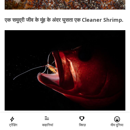
एक समुद्री जीव के मुंह के अंदर घुसता एक Cleaner Shrimp.
पश्चिमी हिंदमहासागर में अपने बच्चों के साथ एक Humpback
ट्रेंडिंग
कहानियां
क्विज़
मीम दुनिया
Whale.