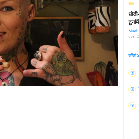
खेल
धोती
टूर्न
Maah
over 2
फ़ॉलो