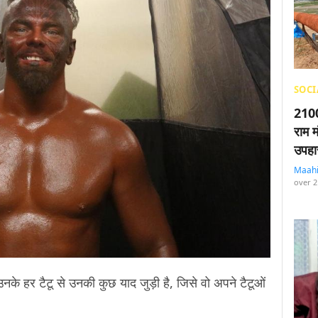
SOCI
2100
राम म
उपहा
Maah
over 2
‘उनके हर टैटू से उनकी कुछ याद जुड़ी है, जिसे वो अपने टैटूओं