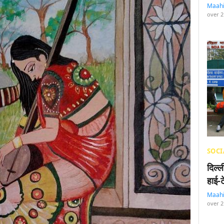
Maah
over 2
SOCI
दिल्
हाई-
Maah
over 2