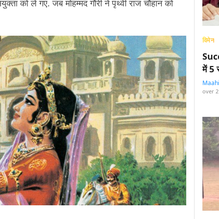
युक्ता को ले गए. जब मोहम्मद गौरी ने पृथ्वी राज चौहान को
विमेन
Succ
में 
Maah
over 2