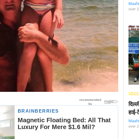
Maah
over 2
SOCI
दिल्
हाई-
Maah
over 2