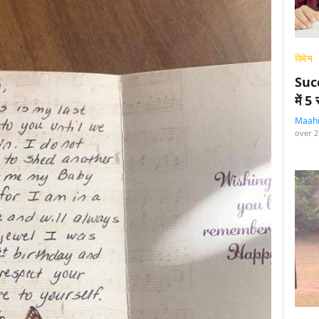
विमेन
Succ
में 
Maah
over 2