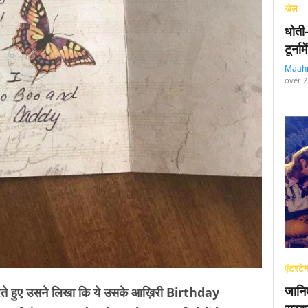
खेल
धोती
टूर्न
Maah
over 2
एंटरटेन
जानि
करते हुए उसने लिखा कि ये उसके आख़िरी Birthday