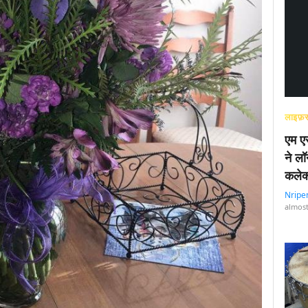
लाइफ़स
एम एस
ने लॉ
कलेक
Nripe
almost