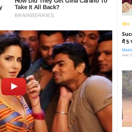
विमेन
Succ
में 
Maah
over 2