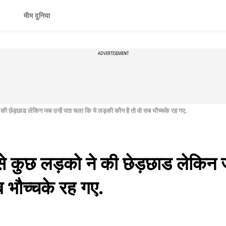
मीम दुनिया
ADVERTISEMENT
की छेड़छाड लेकिन जब उन्हें पता चला कि ये लड़की कौन है तो वो सब भौच्चके रह गए.
े कुछ लड़को ने की छेड़छाड लेकिन ज
 भौच्चके रह गए.