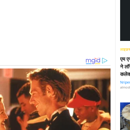
लाइफ़स
एम एस
ने लॉ
कलेक
Nripe
almost