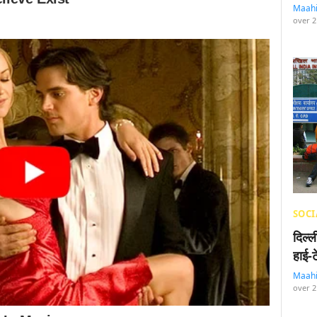
Maah
over 2
SOCI
दिल्
हाई-
Maah
over 2