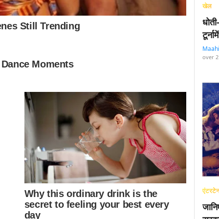
खेल
धोती
टूर्न
Maah
over 2
एंटरटेन
जानि