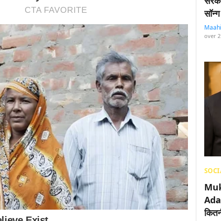
सरका
सॉन्ग
Maah
over 2
SOCI
Muk
Adan
कितनी