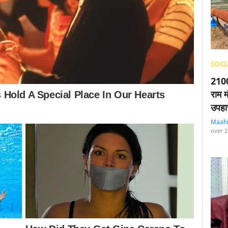
SOCI
2100
राम म
उपहा
Maah
over 2