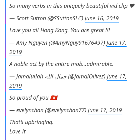
So many verbs in this uniquely beautiful vid clip ♥️
— Scott Sutton (@SSuttonSLC)
June 16, 2019
Love you all Hong Kong. You are great !!!
— Amy Nguyen (@AmyNguy91676497)
June 17,
2019
A noble act by the entire mob…admirable.
— Jamalullah جمال الله (@jamalOlivez)
June 17,
2019
So proud of you 🇭🇰
— evelynchan (@evelynchan77)
June 17, 2019
That’s upbringing.
Love it