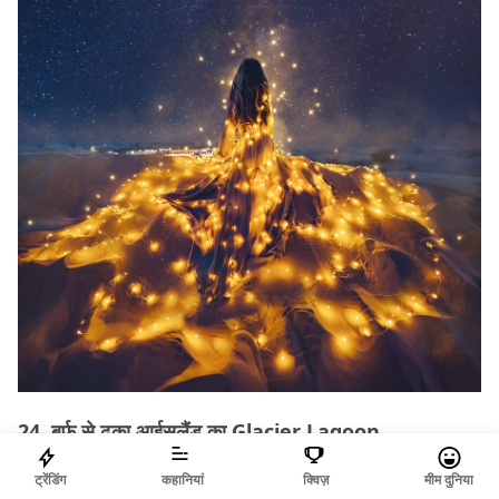
24. बर्फ़ से ढका आईसलैंड का Glacier Lagoon.
ट्रेंडिंग
कहानियां
क्विज़
मीम दुनिया