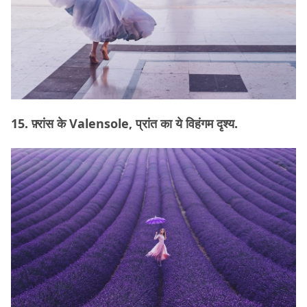
15. फ़्रांस के Valensole, प्रांत का ये विहंगम दृश्य.