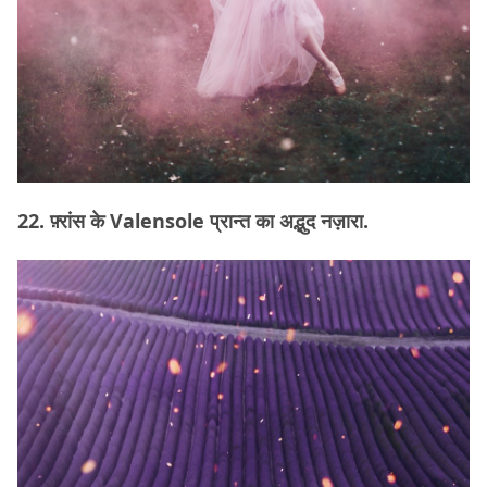
22. फ़्रांस के Valensole प्रान्त का अद्भुद नज़ारा.