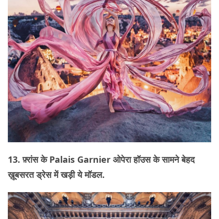
13. फ़्रांस के Palais Garnier ओपेरा हॉउस के सामने बेहद
ख़ूबसरत ड्रेस में खड़ी ये मॉडल.