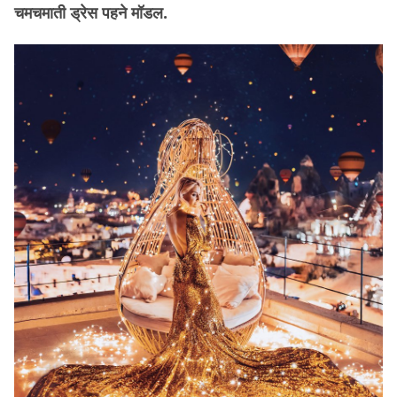
चमचमाती ड्रेस पहने मॉडल.