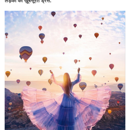
लड़की की ख़ूबसूरत ड्रेस.