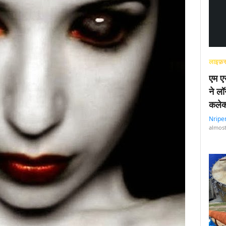
लाइफ़स
एम एस
ने लॉ
कलेक
Nripe
almost