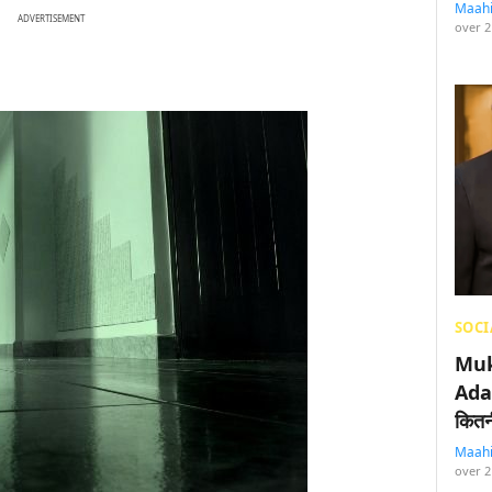
Maah
ADVERTISEMENT
over 2
SOCI
Muk
Adan
कितनी
Maah
over 2