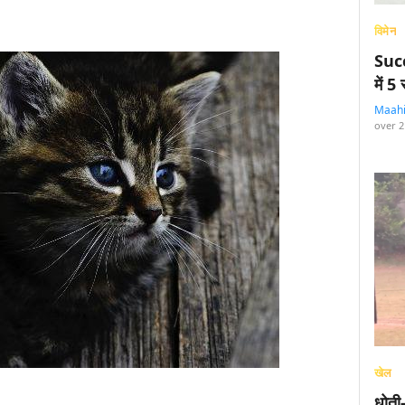
विमेन
Succ
में 
Maah
over 2
खेल
धोती