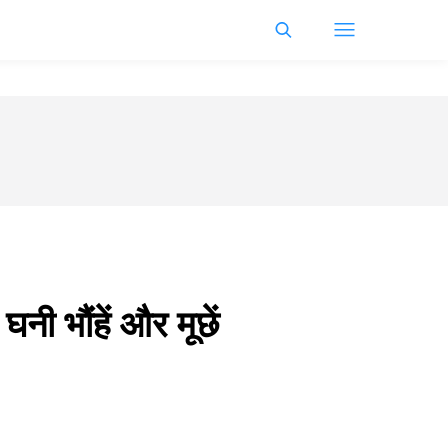
नी भौंहें और मूछें