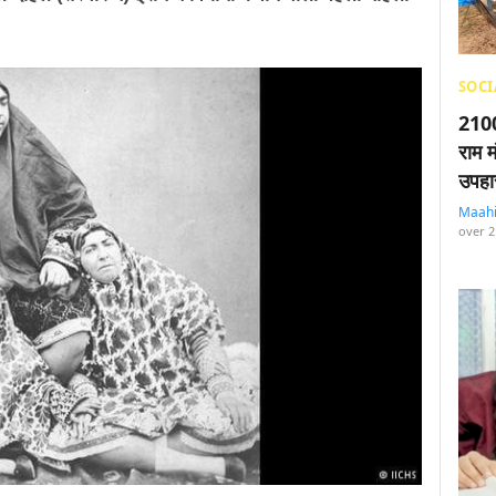
SOCI
2100
राम म
उपहा
Maah
over 2