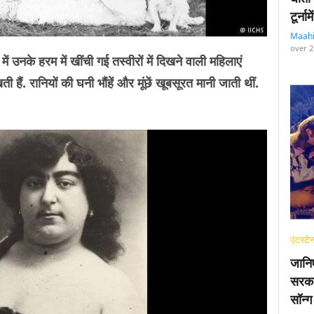
टूर्न
Maah
over 2
नके हरम में खींची गई तस्वीरों में दिखने वाली महिलाएं
ैं. रानियों की घनी भौंहें और मूंछें खूबसूरत मानी जाती थीं.
एंटरटेन
जानि
सरका
सॉन्ग