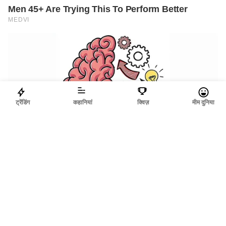
ट्रेंडिंग
कहानियां
क्विज़
मीम दुनिया