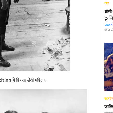
खेल
धोती
टूर्न
Maah
over 2
on में हिस्सा लेती महिलाएं.
एंटरटेन
जानि