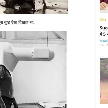
विमेन
ा कुछ ऐसा दिखता था.
Succ
में 
Maah
over 2