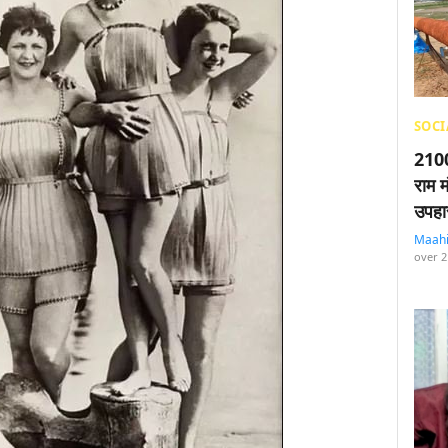
SOCI
2100
राम म
उपहा
Maah
over 2