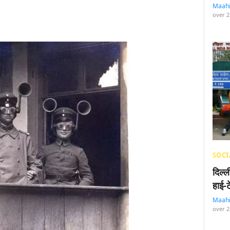
Maah
over 2
SOCI
दिल्
हाई-
Maah
over 2