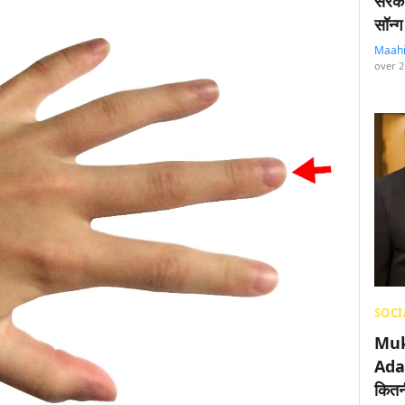
सरका
सॉन्ग
Maah
over 2
SOCI
Muk
Adan
कितनी