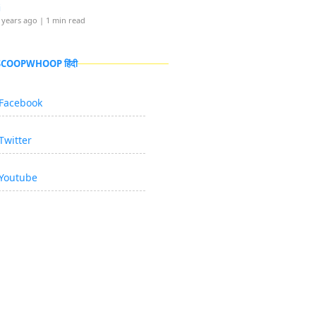
i
 years ago
| 1 min read
 SCOOPWHOOP हिंदी
Facebook
Twitter
Youtube