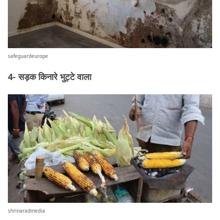
safeguardeurope
4- सड़क किनारे भुट्टे वाला
shrinaradmedia