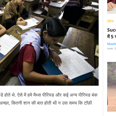
विमेन
Succ
में 
Maah
over 2
थडे होते थे. ऐसे में हमे मैथ्स पीरियड और कई अन्य पीरियड बंक
भी. अच्छा, कितनी शान की बात होती थी न उस समय कि टॉफ़ी