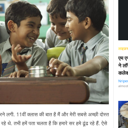
लाइफ़स
एम एस
ने लॉ
कलेक
Nripe
almost
रने लगी. 11वीं क्लास की बात है मैं और मेरी सबसे अच्छी दोस्त
 रहे थे. तभी हमें पता चलता है कि हमारे सर हमे ढूंढ रहे हैं. ऐसे