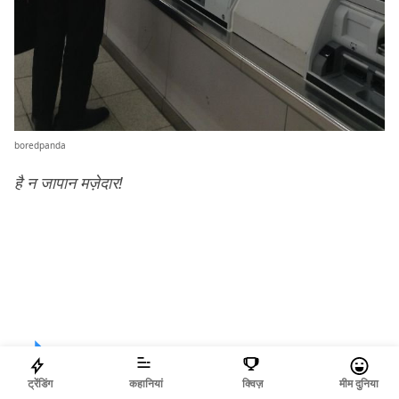
boredpanda
है न जापान मज़ेदार!
SHARE
ट्रेंडिंग
कहानियां
क्विज़
मीम दुनिया