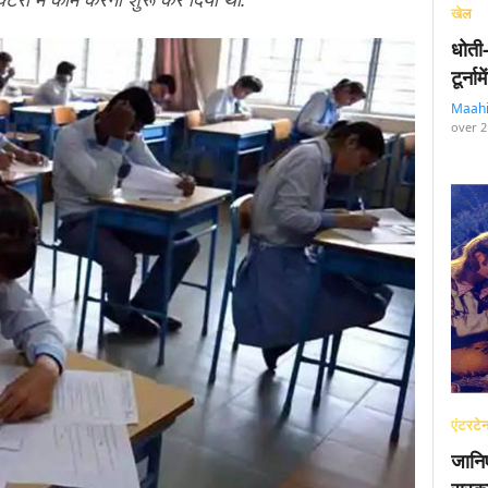
खेल
धोती
टूर्न
Maah
over 2
एंटरटेन
जानि