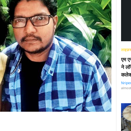
लाइफ़स
एम एस
ने लॉ
कलेक
Nripe
almost