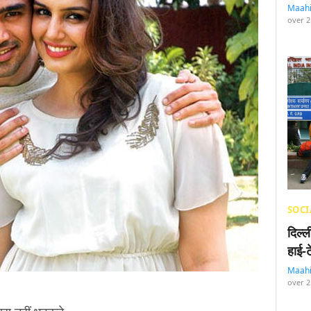
Maah
over 2
SOCI
दिल्
हाई-
Maah
over 2