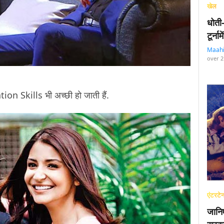
खेल
धोती
टूर्न
Maah
over 2
Skills भी अच्छी हो जाती हैं.
एंटरटेन
जानि