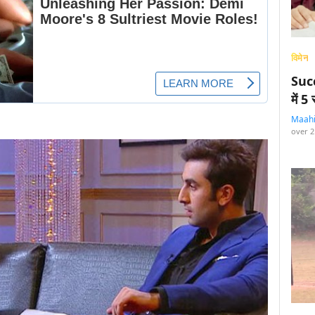
विमेन
Succ
में 
Maah
over 2