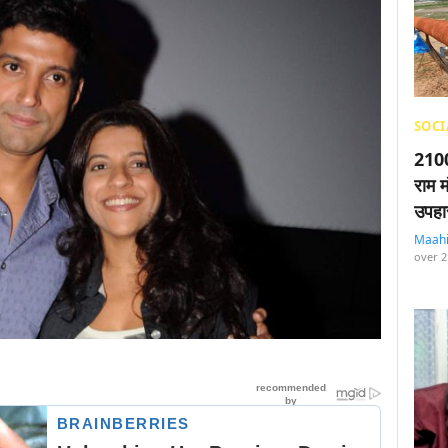
SOCI
2100
राम म
उपहा
Maah
over 2