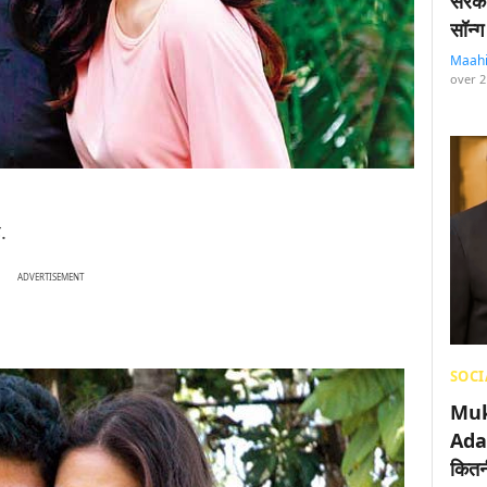
सरका
सॉन्ग
Maah
over 2
ै.
ADVERTISEMENT
SOCI
Muk
Adan
कितनी