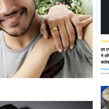
लाइफ़स
एम एस
ने लॉ
कलेक
Nripe
almost