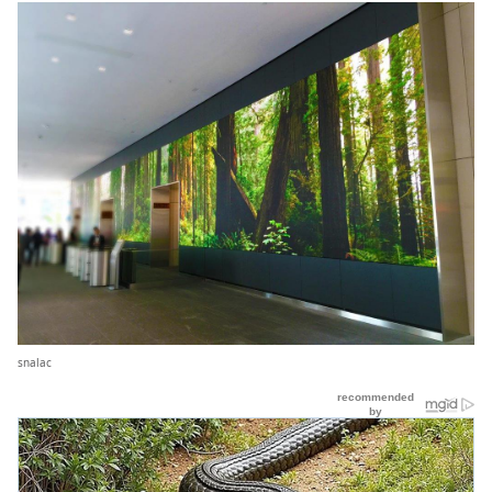
snalac