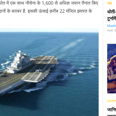
ुद्धपोत में एक साथ नौसेना के 1,600 से अधिक जवान तैनात किए
खेल
ानों के बराबर है. इसकी ऊंचाई क़रीब 22 मंजिल इमारत के
धोती
टूर्न
Maah
over 2
एंटरटेन
जानि