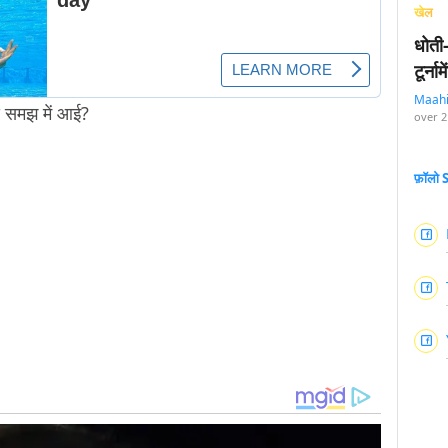
खेल
धोती
टूर्न
Maah
 समझ में आई?
over 2
फ़ॉलो