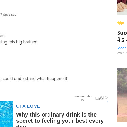
विमेन
Succ
में 
Maah
over 2