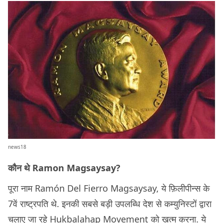
news18
कौन थे Ramon Magsaysay?
पूरा नाम Ramón Del Fierro Magsaysay, ये फ़िलीपीन्स के
7वें राष्ट्रपति थे. इनकी सबसे बड़ी उपलब्धि देश से कम्युनिस्टों द्वारा
चलाए जा रहे Hukbalahap Movement को ख़त्म करना. ये