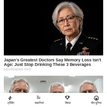
ट्रेंडिंग
कहानियां
क्विज़
मीम दुनिया