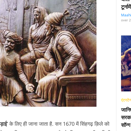
टूर्न
Maah
over 2
एंटरटेन
जानि
सरका
ड़ाई’
के लिए ही जाना जाता है. सन 1670 में सिंहगढ़ क़िले को
सॉन्ग