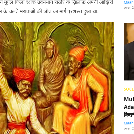
रे ने मुगल किला रक्षक उदयभान राठौर के ख़िलाफ़ अपनी आख़िरी
Maah
over 2
म के चलते मराठाओं की जीत का मार्ग प्रशस्त हुआ था.
SOCI
Muk
Adan
कितनी
Maah
over 2