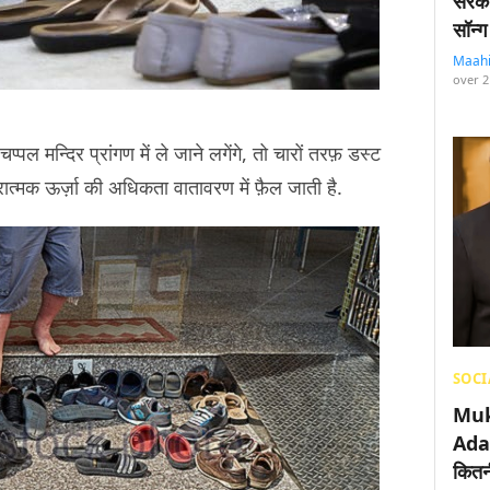
सरका
सॉन्ग
Maah
over 2
ल मन्दिर प्रांगण में ले जाने लगेंगे, तो चारों तरफ़ डस्ट
ारात्मक ऊर्ज़ा की अधिकता वातावरण में फ़ैल जाती है.
SOCI
Muk
Adan
कितनी