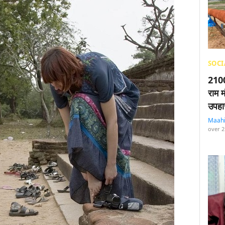
SOCI
2100
राम म
उपहा
Maah
over 2