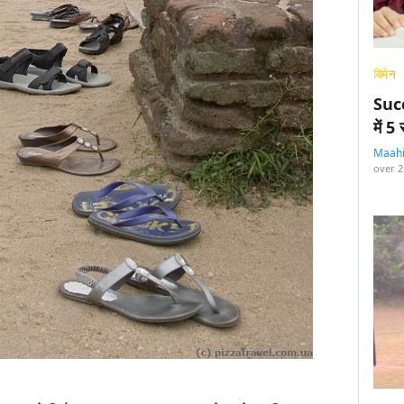
विमेन
Succ
में 
Maah
over 2