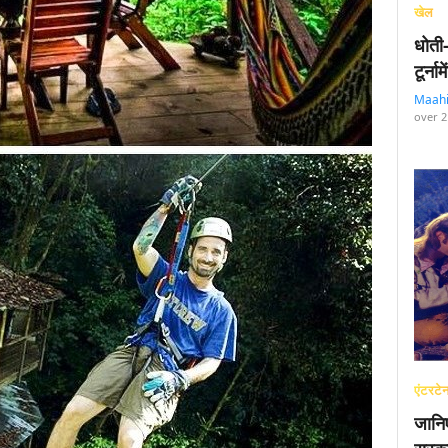
खेल
धोती
टूर्न
Maah
over 2
एंटरटेन
जानि