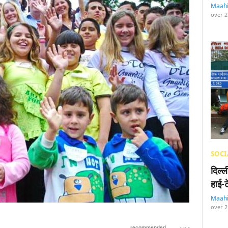
Maah
over 2
SOCI
दिल्
हाई-
Maah
over 2