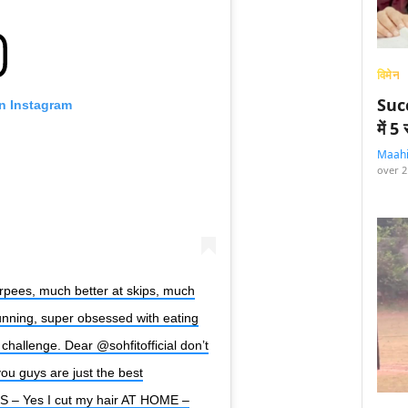
विमेन
Succ
on Instagram
में 
Maah
over 2
 burpees, much better at skips, much
unning, super obsessed with eating
 challenge. Dear @sohfitofficial don’t
ou guys are just the best
.S – Yes I cut my hair AT HOME –