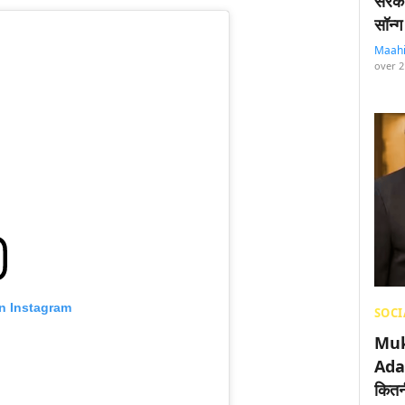
सरका
सॉन्ग
Maah
over 2
on Instagram
SOCI
Muk
Adan
कितनी