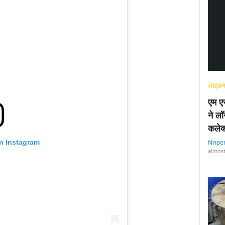
लाइफ़स
एम एस
ने लॉ
कलेक
on Instagram
Nripe
almost