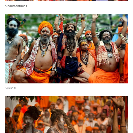
hindustantimes
news18