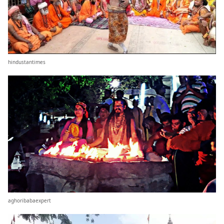
hindustantimes
aghoribabaexpert