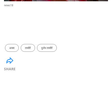
news18
असम
तस्वीरें
दुर्लभ तस्वीरें
SHARE