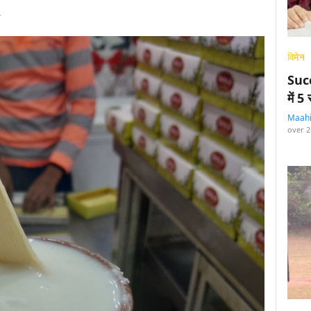
.
विमेन
Succ
में 
Maah
over 2