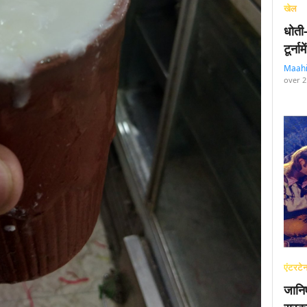
खेल
धोती
टूर्न
Maah
over 2
एंटरटेन
जानि