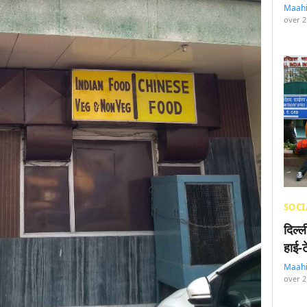
Maah
over 2
SOCI
दिल्
हाई-
Maah
over 2