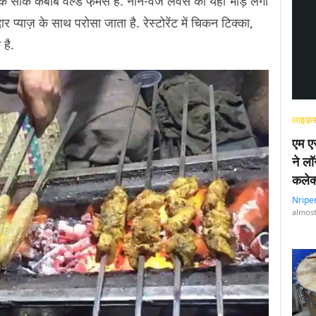
यहां के सीक कबाब वर्ल्ड फे़मस हैं. नॉन-वेज लवर्स की यहां भीड़ लगी
 प्याज़ के साथ परोसा जाता है. रेस्टोरेंट में चिकन टिक्का,
 है.
लाइफ़स
एम एस
ने लॉ
कलेक
Nripe
almost