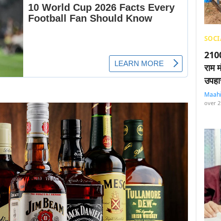
SOCI
2100
राम म
उपहा
Maah
over 2