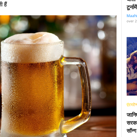
 हैं
टूर्न
Maah
over 2
एंटरटेन
जानि
सरका
सॉन्ग