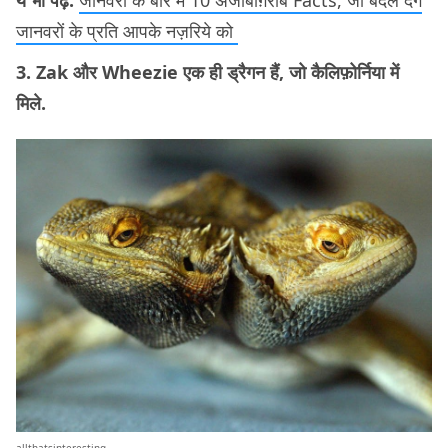
ये भी पढ़ें:
जानवरों के बारे में 10 अजीबोग़रीब Facts, जो बदल देंगे
जानवरों के प्रति आपके नज़रिये को
3. Zak और Wheezie एक ही ड्रैगन हैं, जो कैलिफ़ोर्निया में
मिले.
allthatsinteresting