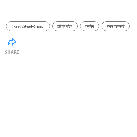
#ReadySteadyShaadi
इंडियन वेडिंग
ग्रूमिंग
रोचक जानकारी
SHARE