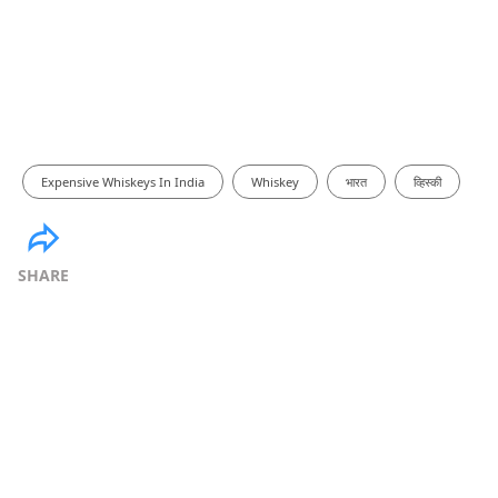
Expensive Whiskeys In India
Whiskey
भारत
व्हिस्की
SHARE