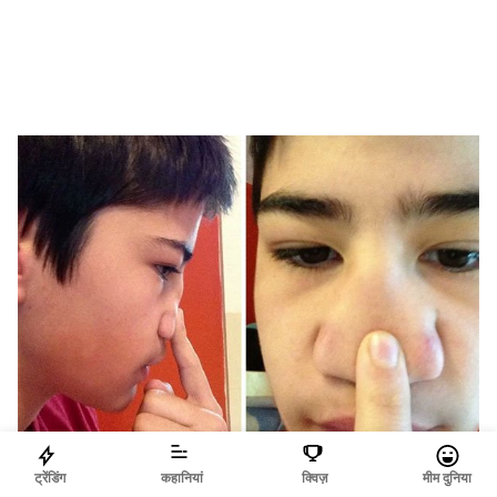
ट्रेंडिंग
कहानियां
क्विज़
मीम दुनिया
Boredpanda