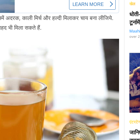
खेल
धोती
 उसमें अदरक, काली मिर्च और हल्दी मिलाकर चाय बना लीजिये.
टूर्न
शहद भी मिला सकते हैं.
Maah
over 2
एंटरटेन
जानि