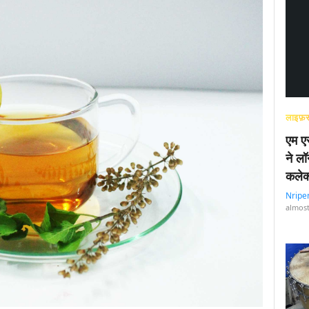
लाइफ़स
एम एस
ने लॉ
कलेक
Nripe
almost