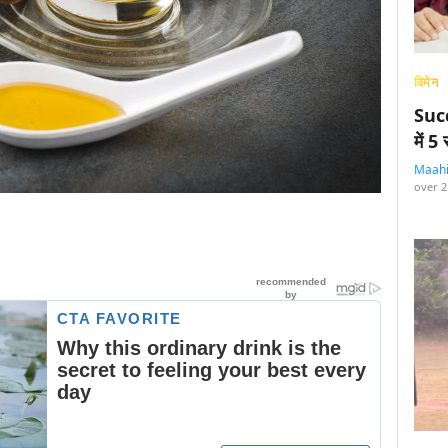
विमेन
Succ
में 
Maah
over 2