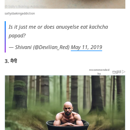
sallysbakingaddiction
Is it just me or does anuoyelse eat kachcha
papad?
— Shivani (@Devilian_Red)
May 11, 2019
3. मैगी