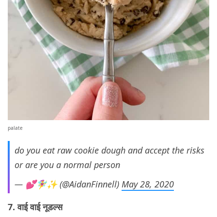
palate
do you eat raw cookie dough and accept the risks
or are you a normal person
— 💕🧚‍♀️✨ (@AidanFinnell)
May 28, 2020
7. वाई वाई नूडल्स